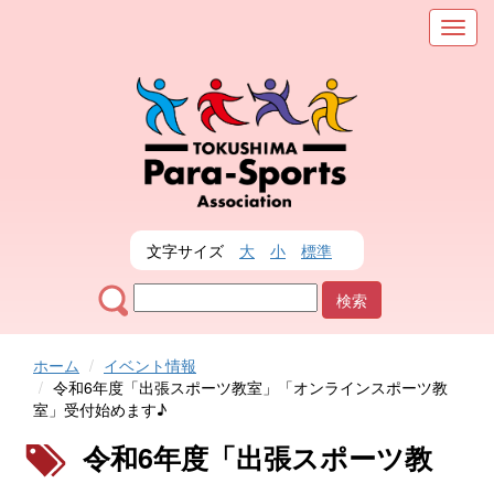
メ
ニ
ュ
ー
を
表
示
文字サイズ
大
小
標準
ホーム
イベント情報
令和6年度「出張スポーツ教室」「オンラインスポーツ教
室」受付始めます♪
令和6年度「出張スポーツ教