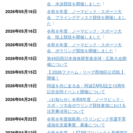
会 水泳競技を開催しました
2026年05月16日
令和８年度 ノーマピック・スポーツ大
会 フライングディスク競技を開催しまし
た
2026年05月16日
令和８年度 ノーマピック・スポーツ大
会 陸上競技を開催しました
2026年05月16日
令和８年度 ノーマピック・スポーツ大
会 ボウリング競技を開催しました
2026年05月15日
第49回西日本身体障害者卓球・広島大会開
催について
2026年05月15日
【 2026ファーム・リーグ西地区公式戦 】
開催！
2026年05月15日
阿波を共に走る会・阿波ZARU設立10周年
記念合同イベント開催について
2026年04月24日
（お知らせ）令和8年度 ノーマピック・
スポ－ツ大会ボウリング競技参加における
注意事項等について
2026年04月22日
令和８年度徳島県パラリンピック等選手育
成強化支援事業 募集について
2026年04月12日
令和８年度 J-STARプロジェクト基礎測定