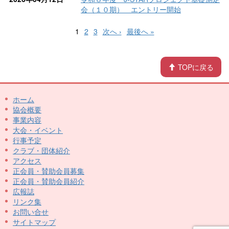
会（１０期） エントリー開始
1
2
3
次へ ›
最後へ »
TOPに戻る
ホーム
協会概要
事業内容
大会・イベント
行事予定
クラブ・団体紹介
アクセス
正会員・賛助会員募集
正会員・賛助会員紹介
広報誌
リンク集
お問い合せ
サイトマップ