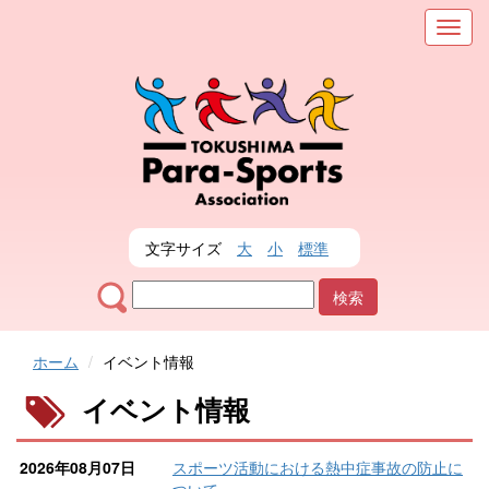
メ
ニ
ュ
ー
を
表
示
文字サイズ
大
小
標準
ホーム
イベント情報
イベント情報
2026年08月07日
スポーツ活動における熱中症事故の防止に
ついて