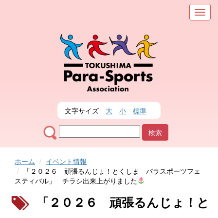
メ
ニ
ュ
ー
を
表
示
文字サイズ
大
小
標準
ホーム
イベント情報
「２０２６ 頑張るんじょ！とくしま パラスポーツフェ
スティバル」 チラシ出来上がりました
「２０２６ 頑張るんじょ！と