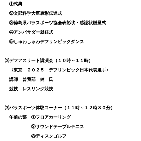
①式典
②文部科学大臣表彰伝達式
③徳島県パラスポーツ協会表彰状・感謝状贈呈式
④アンバサダー就任式
⑤しゅわしゅわデフリンピックダンス
⑵デフアスリート講演会（１０時～１１時）
〈東京 ２０２５ デフリンピック日本代表選手〉
講師 曾我部 健 氏
競技 レスリング競技
⑶パラスポーツ体験コーナー（１１時～１２時３０分）
午前の部 ①フロアカーリング
②サウンドテーブルテニス
③ディスクゴルフ