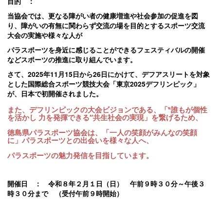
目的 ：
当協会では、更なる障がい者の健康増進や社会参加の促進を図
り、障がいの有無に関わらず交流の場を目的とするスポーツ交流
大会の実施や様々な人が
パラスポーツを身近に感じることができるフェスティバルの開催
などスポーツの推進に取り組んでいます。
さて、2025年11月15日から26日にかけて、デフアスリートを対象
とした国際総合スポーツ競技大会「東京2025デフリンピック」
が、日本で初開催されました。
また、デフリンピックの大会ビジョンである、「‶誰もが個性
を活かし 力を発揮できる″共生社会の実現」を繋げるため、
徳島県パラスポーツ協会は、「一人の笑顔がみんなの笑顔
に」パラスポーツとの出会いを様々な人へ、
パラスポーツの魅力発信を目指しています。
開催日 ： 令和８年２月１日（日） 午前９時３０分～午後３
時３０分まで （受付午前９時開始）