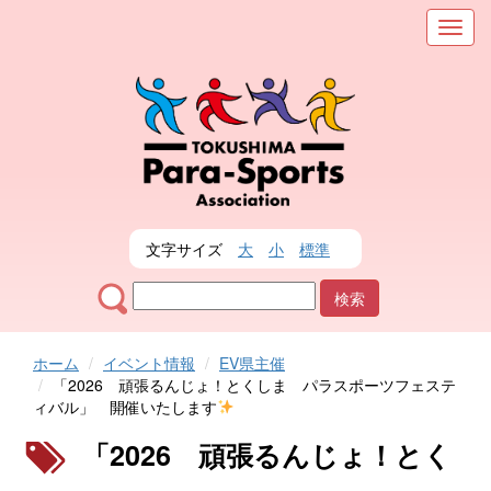
メ
ニ
ュ
ー
を
表
示
文字サイズ
大
小
標準
ホーム
イベント情報
EV県主催
「2026 頑張るんじょ！とくしま パラスポーツフェステ
ィバル」 開催いたします
「2026 頑張るんじょ！とく