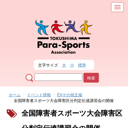
メ
ニ
ュ
ー
を
表
示
文字サイズ
大
小
標準
ホーム
イベント情報
EVその他主催
全国障害者スポーツ大会障害区分判定伝達講習会の開催
全国障害者スポーツ大会障害区
分判定伝達講習会の開催