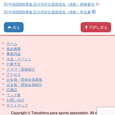
R7中四国B指導協 区分判定伝達講習会（徳島）開催要項
R7中四国B指導協 区分判定伝達講習会（徳島）申込書
戻る
TOPに戻る
ホーム
協会概要
事業内容
大会・イベント
行事予定
クラブ・団体紹介
アクセス
正会員・賛助会員募集
正会員・賛助会員紹介
広報誌
リンク集
お問い合せ
サイトマップ
Copyright © Tokushima para-sports association. All rights