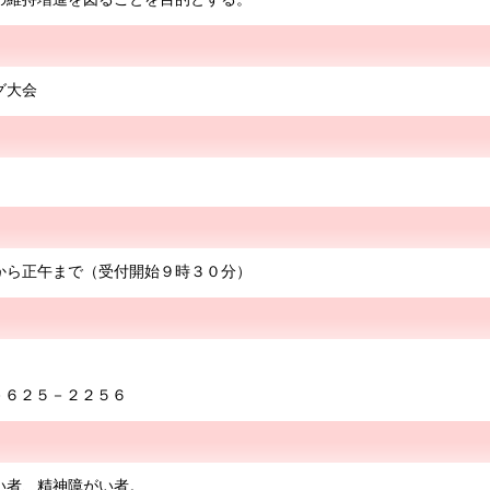
グ大会
から正午まで（受付開始９時３０分）
－６２５－２２５６
い者、精神障がい者。