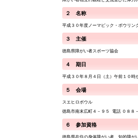
２ 名称
平成３０年度ノーマピック・ボウリン
３ 主催
徳島県障がい者スポーツ協会
４ 期日
平成３０年８月４日（土）午前１０時
５ 会場
スエヒロボウル
徳島市南末広町４－９５ 電話 ０８８
６ 参加資格
徳島県在住の身体障がい者、知的障が