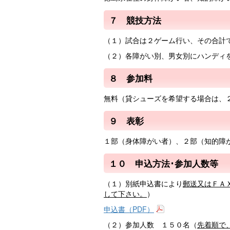
７ 競技方法
（１）試合は２ゲーム行い、その合計
（２）各障がい別、男女別にハンディを
８ 参加料
無料（貸シューズを希望する場合は、
９ 表彰
１部（身体障がい者）、２部（知的障
１０ 申込方法･参加人数等
（１）別紙申込書により
郵送又はＦＡ
して下さい。
）
申込書（PDF）
（２）参加人数 １５０名（
先着順で