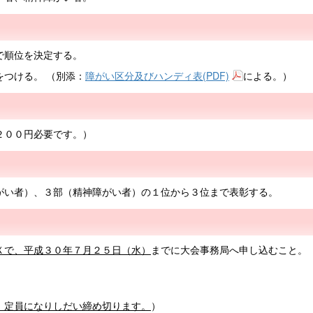
で順位を決定する。
つける。 （別添：
障がい区分及びハンディ表(PDF)
による。）
２００円必要です。）
がい者）、３部（精神障がい者）の１位から３位まで表彰する。
Ｘで、平成３０年７月２５日（水）
までに大会事務局へ申し込むこと。
、定員になりしだい締め切ります。
）