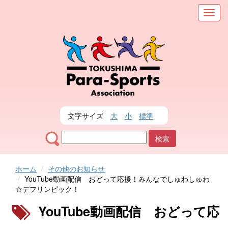
メ
ニ
ュ
ー
を
表
示
文字サイズ
大
小
標準
ホーム
その他のお知らせ
YouTube動画配信 おどって応援！みんなでしゅわしゅわ
☆デフリンピック！
YouTube動画配信 おどって応